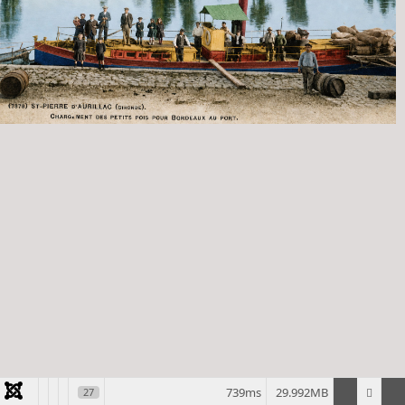
739ms
29.992MB
27