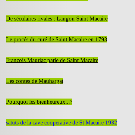
De séculaires rivales : Langon Saint Macaire
Le procés du curé de Saint Macaire en 1793
Francois Mauriac parle de Saint Macaire
Les contes de Mauhargat
Pourquoi les bienheureux...?
satuts de la cave cooperative de St Macaire 1932