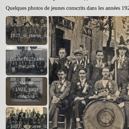
Quelques photos de jeunes conscrits dans les années 19
1922_st_pierre_daurillac
classe1922saint
macaire
classe
1923_saint
macaire
1923_st_pierre_daurillac