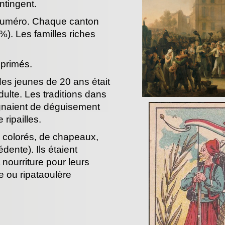
ntingent.
n numéro. Chaque canton
%). Les familles riches
pprimés.
des jeunes de 20 ans était
dulte. Les traditions dans
agnaient de déguisement
ripailles.
ns colorés, de chapeaux,
dente). Ils étaient
nourriture pour leurs
e ou ripataoulère