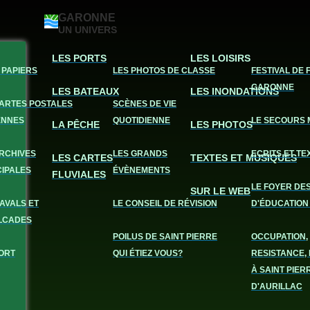
GARONNE
UN UNIVERS
LES PORTS
LES LOISIRS
 PAPIERS
LES PHOTOS DE CLASSE
FESTIVAL DE 
GARONNE
LES BATEAUX
LES INONDATIONS
CARTES POSTALES
SCÈNES DE VIE
ENNES
QUOTIDIENNE
LE SECOURS 
LA PÊCHE
LES PHOTOS
ARCHIVES
LES GRANDS
ECRITS ET TE
LES CARTES
TEXTES ET MUSIQUES
CIPALES
ÉVÈNEMENTS
FLUVIALES
LE FOYER DE
SUR LE WEB
AVALS ET
LE CONSEIL DE RÉVISION
D'ÉDUCATION
LCADES
POILUS DE SAINT PIERRE
OCCUPATION,
ORT
QUI ÉTIEZ VOUS?
RESISTANCE, 
À SAINT PIER
D'AURILLAC