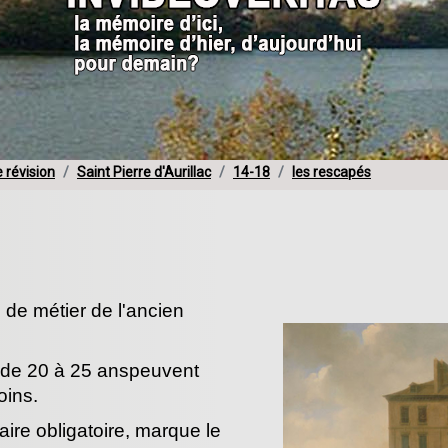
e révision
Saint Pierre d'Aurillac
14-18
les rescapés
 de métier de l'ancien
 de 20 à 25 anspeuvent
oins.
taire obligatoire, marque le