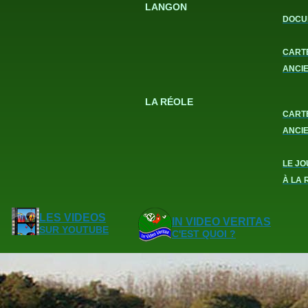
LANGON
DOCU
CART
ANCI
LA RÉOLE
CART
ANCI
LE JO
À LA 
LES VIDEOS
IN VIDEO VERITAS
SUR YOUTUBE
C'EST QUOI ?