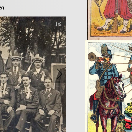
20
1
/9