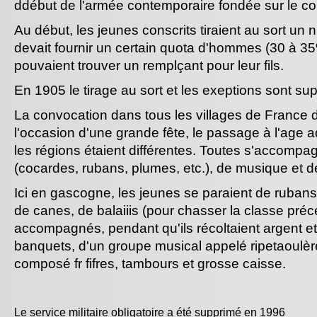
ddébut de l'armée contemporaire fondée sur le co
Au début, les jeunes conscrits tiraient au sort u
devait fournir un certain quota d'hommes (30 à 35
pouvaient trouver un remplçant pour leur fils.
En 1905 le tirage au sort et les exeptions sont su
La convocation dans tous les villages de France 
l'occasion d'une grande fête, le passage à l'age a
les régions étaient différentes. Toutes s'accomp
(cocardes, rubans, plumes, etc.), de musique et de 
Ici en gascogne, les jeunes se paraient de ruba
de canes, de balaiiis (pour chasser la classe précé
accompagnés, pendant qu'ils récoltaient argent et 
banquets, d'un groupe musical appelé ripetaoulèr
composé fr fifres, tambours et grosse caisse.
Le service militaire obligatoire a été supprimé en 1996