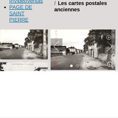
InVideoVeritas
Les cartes postales
PAGE DE
anciennes
SAINT
PIERRE
Item 0
Item 1
Item 2
Item 3
Item 4