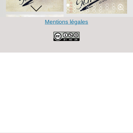
Item 0
Item 1
Item 2
Item 3
Item 4
Item 5
Item 6
Item 7
Item 
Item 9
Item 10
Item 11
Item 12
Item 13
Item 14
Item 15
Item 16
Item 
Item 18
Item 19
Item 20
Item 21
Item 22
Item 23
Mentions légales