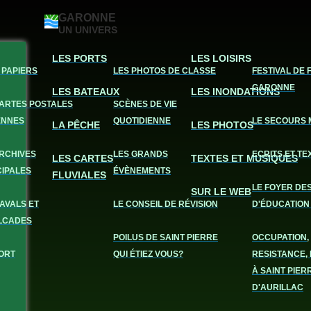
GARONNE
UN UNIVERS
LES PORTS
LES LOISIRS
 PAPIERS
LES PHOTOS DE CLASSE
FESTIVAL DE 
GARONNE
LES BATEAUX
LES INONDATIONS
CARTES POSTALES
SCÈNES DE VIE
ENNES
QUOTIDIENNE
LE SECOURS 
LA PÊCHE
LES PHOTOS
ARCHIVES
LES GRANDS
ECRITS ET TE
LES CARTES
TEXTES ET MUSIQUES
CIPALES
ÉVÈNEMENTS
FLUVIALES
LE FOYER DE
SUR LE WEB
AVALS ET
LE CONSEIL DE RÉVISION
D'ÉDUCATION
LCADES
POILUS DE SAINT PIERRE
OCCUPATION,
ORT
QUI ÉTIEZ VOUS?
RESISTANCE, 
À SAINT PIER
D'AURILLAC