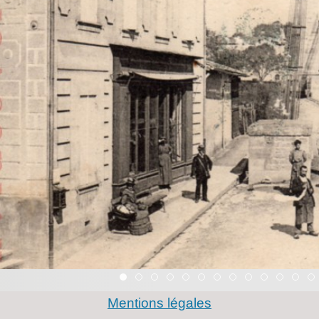
Item 0
Item 1
Item 2
Item 3
Item 4
Item 5
Item 6
Item 7
Item 8
Item 9
Item 1
Item
Mentions légales