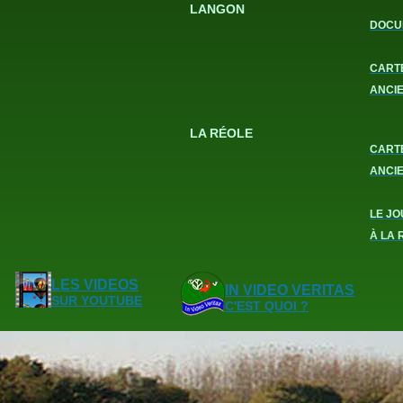
LANGON
DOCU
CART
ANCI
LA RÉOLE
CART
ANCI
LE JO
À LA 
LES VIDEOS
IN VIDEO VERITAS
SUR YOUTUBE
C'EST QUOI ?