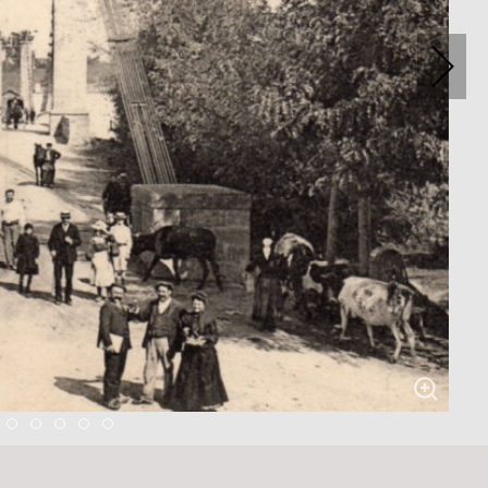
0
 11
Item 12
Item 13
Item 14
Item 15
Item 16
Item 17