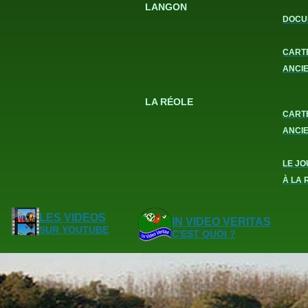
LANGON
DOCU
CART
ANCI
LA RÉOLE
CART
ANCI
LE JO
À LA 
LES VIDEOS
IN VIDEO VERITAS
SUR YOUTUBE
C'EST QUOI ?