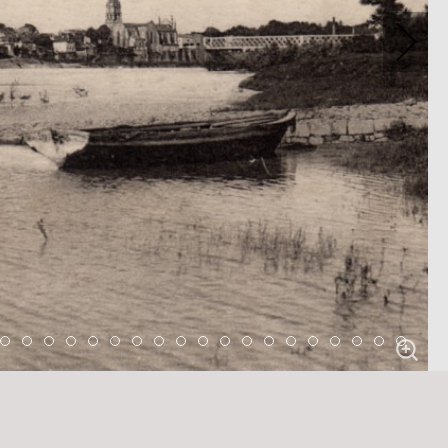
 23
tem 24
Item 25
Item 26
Item 27
Item 28
Item 29
Item 30
Item 31
Item 32
Item 33
Item 34
Item 35
Item 36
Item 37
Item 38
Item 39
Item 40
Item 41
Item 42
Item 