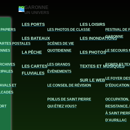
GARONNE
UN UNIVERS
LES PORTS
LES LOISIRS
 PAPIERS
LES PHOTOS DE CLASSE
FESTIVAL DE 
GARONNE
LES BATEAUX
LES INONDATIONS
CARTES POSTALES
SCÈNES DE VIE
ENNES
QUOTIDIENNE
LE SECOURS 
LA PÊCHE
LES PHOTOS
ARCHIVES
LES GRANDS
ECRITS ET TE
LES CARTES
TEXTES ET MUSIQUES
CIPALES
ÉVÈNEMENTS
FLUVIALES
LE FOYER DE
SUR LE WEB
AVALS ET
LE CONSEIL DE RÉVISION
D'ÉDUCATION
LCADES
POILUS DE SAINT PIERRE
OCCUPATION,
ORT
QUI ÉTIEZ VOUS?
RESISTANCE, 
À SAINT PIER
D'AURILLAC