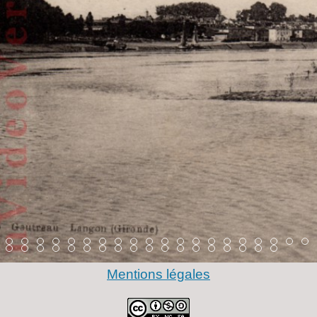
m 3
Item 4
Item 5
Item 6
Item 7
Item 8
Item 9
Item 10
Item 11
Item 12
Item 13
Item 14
Item 15
Item 16
Item 17
Item 18
Item 19
Item 20
Item 21
Item 22
Item
I
6
m 47
Item 48
Item 49
Item 50
Item 51
Item 52
Item 53
Item 54
Item 55
Item 56
Item 57
Item 58
Item 59
Item 60
Item 61
Item 62
Item 63
Item 64
Item 65
Item 66
Mentions légales