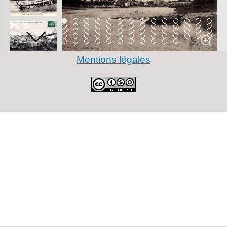
Item 0
Item 1
Item 2
Item 3
Item 4
Item 5
Item 6
Item 7
Item 8
Item 9
Item 10
Item 11
Item 12
Item
Item 14
Item 15
Item 16
Item 17
Item 18
Item 19
Item 20
Item 21
Item 22
Item 23
Item 24
Item 25
Item 26
Item
Item 28
Item 29
Item 30
Item 31
Item 32
Item 33
Item 34
Item 35
Item 36
Item 37
Item 38
Item 39
Item 40
Item
Item 42
Item 43
Item 44
Item 45
Item 46
Item 47
Item 48
Item 49
Item 50
Item 51
Item 52
Item 53
Item 54
Item
Item 56
Item 57
Item 58
Item 59
Item 60
Item 61
Item 62
Item 63
Item 64
Item 65
Item 66
Mentions légales