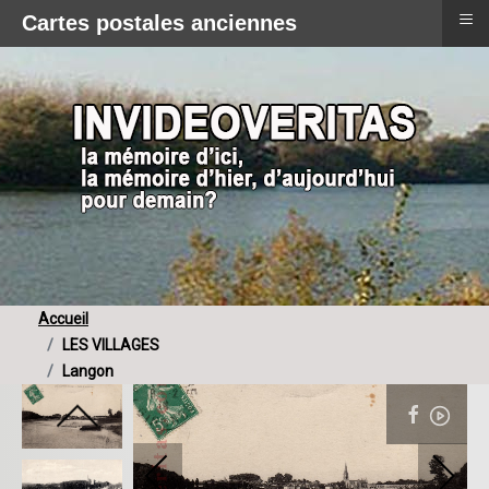
≡
Cartes postales anciennes
Accueil
LES VILLAGES
Langon