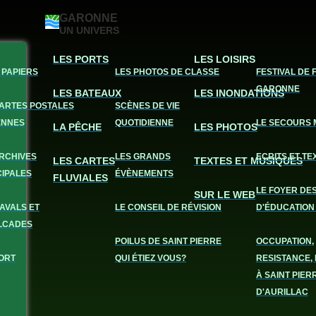
GARONNE
UN UNIVERS
LES PORTS
LES LOISIRS
 PAPIERS
LES PHOTOS DE CLASSE
FESTIVAL DE 
GARONNE
LES BATEAUX
LES INONDATIONS
CARTES POSTALES
SCÈNES DE VIE
ENNES
QUOTIDIENNE
LE SECOURS 
LA PÊCHE
LES PHOTOS
ARCHIVES
LES GRANDS
ECRITS ET TE
LES CARTES
TEXTES ET MUSIQUES
CIPALES
ÉVÈNEMENTS
FLUVIALES
LE FOYER DE
SUR LE WEB
AVALS ET
LE CONSEIL DE RÉVISION
D'ÉDUCATION
LCADES
POILUS DE SAINT PIERRE
OCCUPATION,
ORT
QUI ÉTIEZ VOUS?
RESISTANCE, 
À SAINT PIER
D'AURILLAC