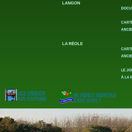
LANGON
DOCU
CART
ANCI
LA RÉOLE
CART
ANCI
LE JO
À LA 
LES VIDEOS
IN VIDEO VERITAS
SUR YOUTUBE
C'EST QUOI ?