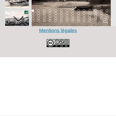
Item 0
Item 1
Item 2
Item 3
Item 4
Item 5
Item 6
Item 7
Item 8
Item 9
Item 10
Item 11
Item 12
Item
Item 14
Item 15
Item 16
Item 17
Item 18
Item 19
Item 20
Item 21
Item 22
Item 23
Item 24
Item 25
Item 26
Item
Item 28
Item 29
Item 30
Item 31
Item 32
Item 33
Item 34
Item 35
Item 36
Item 37
Item 38
Item 39
Item 40
Item
Item 42
Item 43
Item 44
Item 45
Item 46
Item 47
Item 48
Item 49
Item 50
Item 51
Item 52
Item 53
Item 54
Item
Item 56
Item 57
Item 58
Item 59
Item 60
Item 61
Item 62
Item 63
Item 64
Item 65
Item 66
Mentions légales